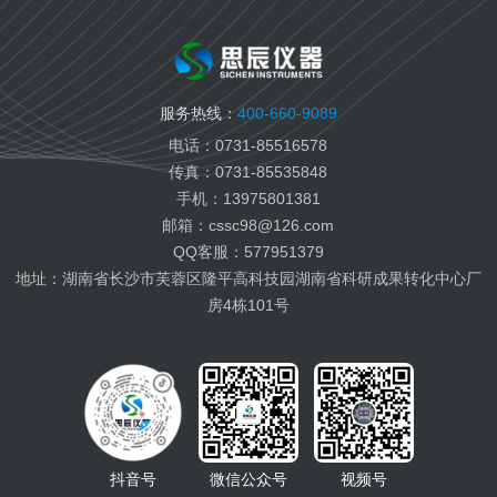
国六柴油检测
变齿轮油检测
变压器油检测
服务热线：
400-660-9089
纤膏缆膏检测
电话：0731-85516578
船用燃料油检测
传真：0731-85535848
航空燃料油检测
手机：13975801381
电池电解液检测
邮箱：cssc98@126.com
有机热载体检测
QQ客服：577951379
地址：湖南省长沙市芙蓉区隆平高科技园湖南省科研成果转化中心厂
房4栋101号
抖音号
微信公众号
视频号