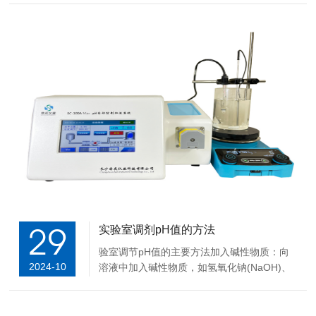
计电极的寿命受多种因素的影响，因此没有一
个固定的标准寿命。不过，一般来说，pH电
极的寿命通常为1到2年，具体取决于以下因
素：...
29
实验室调剂pH值的方法
验室调节‌pH值的主要方法‌加入碱性物质‌：向
2024-10
溶液中加入碱性物质，如‌氢氧化钠(NaOH)、‌
氢氧化钾(KOH)或‌碳酸氢钠(小苏打)，这些物
质可以中和溶液中的酸性物质，从而提高pH
值。‌‌稀释‌：如果溶液过于浓缩导致pH值偏