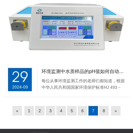
29
环境监测中水质样品的pH值如何自动调控？
每位从事环境监测工作的老师们都知道，根据
2024-09
中华人民共和国国家环境保护标准HJ 493－
2009国家环境保护发布的《水质采样 样品的
保存和管理技术规定》中天然水、生活污水及
工业废水等。当所采集的水样（瞬时样或混合
«
1
2
3
4
5
6
7
8
»
样）不能立即在现场分析，必须送往实验室测
试...