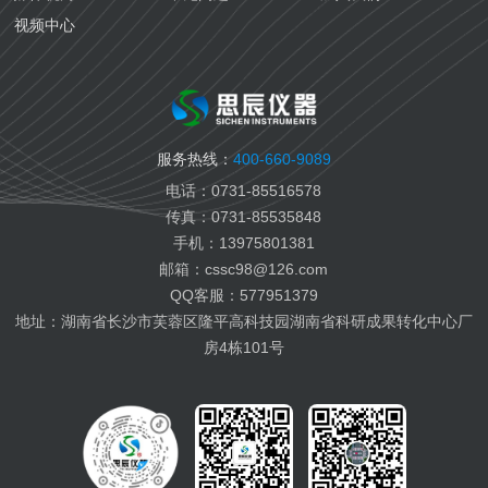
生物医药检测
视频中心
国六汽油检测
国六柴油检测
变齿轮油检测
变压器油检测
服务热线：
400-660-9089
纤膏缆膏检测
电话：0731-85516578
船用燃料油检测
传真：0731-85535848
航空燃料油检测
手机：13975801381
电池电解液检测
邮箱：cssc98@126.com
有机热载体检测
QQ客服：577951379
地址：湖南省长沙市芙蓉区隆平高科技园湖南省科研成果转化中心厂
房4栋101号