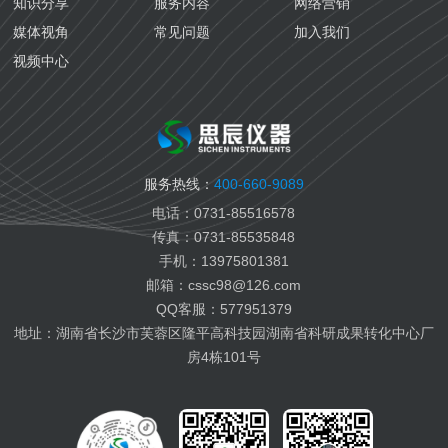
知识分享
服务内容
网络营销
导热油检测
生态环境
媒体视角
常见问题
加入我们
生物医药检测
视频中心
国六汽油检测
国六柴油检测
变齿轮油检测
变压器油检测
服务热线：
400-660-9089
纤膏缆膏检测
电话：0731-85516578
船用燃料油检测
传真：0731-85535848
航空燃料油检测
手机：13975801381
电池电解液检测
邮箱：cssc98@126.com
有机热载体检测
QQ客服：577951379
地址：湖南省长沙市芙蓉区隆平高科技园湖南省科研成果转化中心厂
房4栋101号