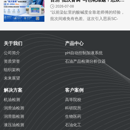
精准复刻，研发数据的可靠性有了质的飞
2026-07-08
跃！”——山东某造纸企...
“以前染缸里的酸碱度全靠老师傅的经验，
批次间难免有色差。这次引入思辰SC-
200A Max，我们的pH控制精度达到了
±0.05，真正做到了每一缸布的颜色‘复制
粘贴’！”——浙江某印染...
关于我们
产品中心
公司简介
pH自动控制加液系统
资质荣誉
石油产品检测分析仪器
组织架构
未来展望
解决方案
客户案例
机油检测
高等院校
润滑油检测
科研院所
润滑脂检测
生物医药
液压油检测
石油化工