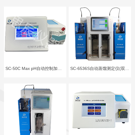
SC-50C Max pH自动控制加液系统 （微量级、单泵双通道）
SC-6536S自动蒸馏测定仪(双管)