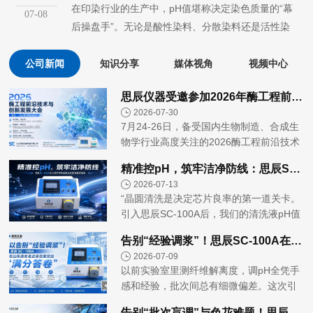
在印染行业的生产中，pH值堪称决定染色质量的“幕
07-08
最
后操盘手”。无论是酸性染料、分散染料还是活性染
料，其发色状态、上染率及色牢度都对酸碱...
公司新闻
知识分享
媒体视角
视频中心
思辰仪器受邀参加2026年酶工程前沿技术与创新发展大会
2026-07-30
7月24-26日，备受国内生物制造、合成生
物学行业高度关注的2026酶工程前沿技术
与创新发展大会在南京顺利启幕并圆满收
精准控pH，筑牢洁净防线：思辰SC-100A在上海半导体晶圆企业圆满通过验收
官。本次大会院士领衔、大咖云集，30余
2026-07-13
位国内酶工程领域顶尖专家...
“晶圆清洗是决定芯片良率的第一道关卡。
引入思辰SC-100A后，我们的清洗液pH值
波动被牢牢锁定在极窄区间内，真正实现
告别“经验调浆”！思辰SC-100A在山东造纸名企实验室交出“满分答卷”
了从‘经验依赖’到‘精准智造’的跨越，为提
2026-07-09
升芯片良率提供了...
以前实验室里测纤维解离度，调pH全凭手
感和经验，批次间总有细微偏差。这次引
入思辰SC-100A，我们终于实现了pH值的
告别“批次盲调”与色花难题！思辰SC-200A Max助力浙江印染名企实现色彩“精准复刻”