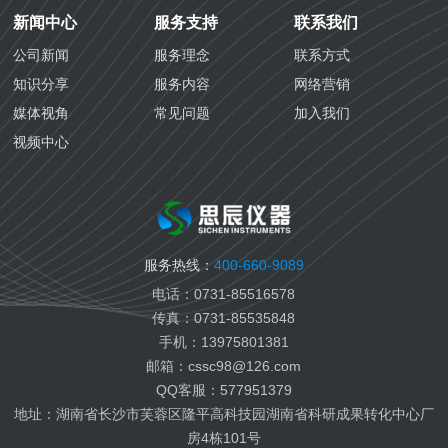
防冻液检测
化学工业
新闻中心
服务支持
联系我们
防锈油检测
航空铁路
公司新闻
服务理念
联系方式
齿轮油检测
海关质检
知识分享
服务内容
网络营销
导热油检测
生态环境
媒体视角
常见问题
加入我们
生物医药检测
视频中心
国六汽油检测
国六柴油检测
变齿轮油检测
变压器油检测
服务热线：
400-660-9089
纤膏缆膏检测
电话：0731-85516578
船用燃料油检测
传真：0731-85535848
航空燃料油检测
手机：13975801381
电池电解液检测
邮箱：cssc98@126.com
有机热载体检测
QQ客服：577951379
地址：湖南省长沙市芙蓉区隆平高科技园湖南省科研成果转化中心厂
房4栋101号