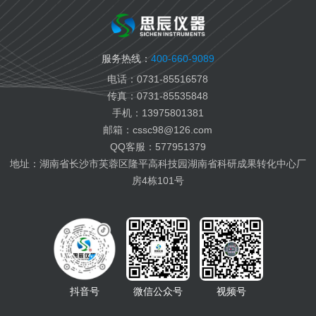
国六柴油检测
变齿轮油检测
变压器油检测
服务热线：
400-660-9089
纤膏缆膏检测
电话：0731-85516578
船用燃料油检测
传真：0731-85535848
航空燃料油检测
手机：13975801381
电池电解液检测
邮箱：cssc98@126.com
有机热载体检测
QQ客服：577951379
地址：湖南省长沙市芙蓉区隆平高科技园湖南省科研成果转化中心厂
房4栋101号
抖音号
微信公众号
视频号