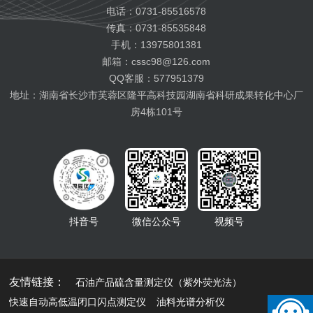
电话：0731-85516578
船用燃料油检测
传真：0731-85535848
航空燃料油检测
手机：13975801381
电池电解液检测
邮箱：cssc98@126.com
有机热载体检测
QQ客服：577951379
地址：湖南省长沙市芙蓉区隆平高科技园湖南省科研成果转化中心厂
房4栋101号
抖音号
微信公众号
视频号
友情链接：
石油产品硫含量测定仪（紫外荧光法）
快速自动高低温闭口闪点测定仪
油料光谱分析仪