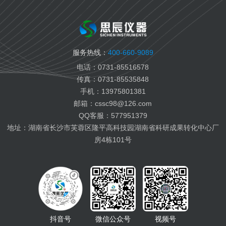
国六柴油检测
变齿轮油检测
变压器油检测
服务热线：
400-660-9089
纤膏缆膏检测
电话：0731-85516578
船用燃料油检测
传真：0731-85535848
航空燃料油检测
手机：13975801381
电池电解液检测
邮箱：cssc98@126.com
有机热载体检测
QQ客服：577951379
地址：湖南省长沙市芙蓉区隆平高科技园湖南省科研成果转化中心厂
房4栋101号
抖音号
微信公众号
视频号