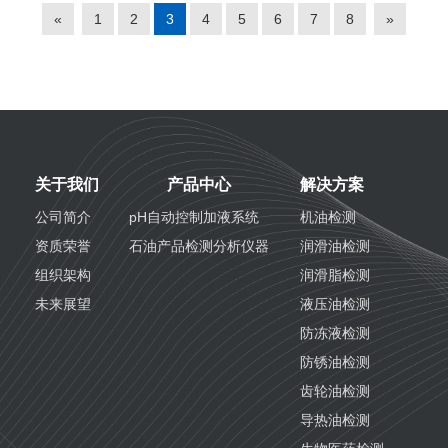
«
1
2
3
4
5
6
7
8
»
关于我们
产品中心
解决方案
公司简介
pH自动控制加液系统
机油检测
资质荣誉
石油产品检测分析仪器
润滑油检测
组织架构
润滑脂检测
未来展望
液压油检测
防冻液检测
防锈油检测
齿轮油检测
导热油检测