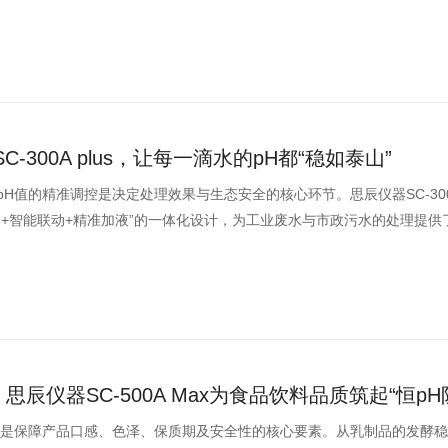
300A plus，让每一滴水的pH都“稳如泰山”
值的精准调控是决定处理效果与生态安全的核心环节。思辰仪器SC-300A p
测+智能联动+精准加液”的一体化设计，为工业废水与市政污水的处理提供
思辰仪器SC-500A Max为食品饮料品质筑起“恒pH
制是保障产品口感、色泽、保质期及安全性的核心要素。从乳制品的发酵