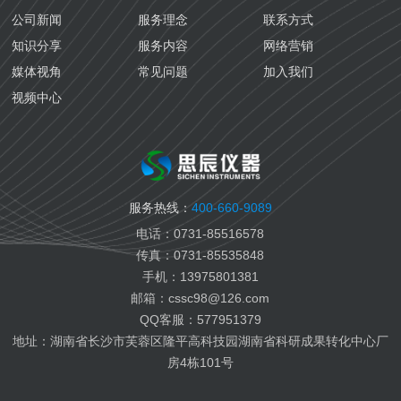
防锈油检测
航空铁路
公司新闻
服务理念
联系方式
齿轮油检测
海关质检
知识分享
服务内容
网络营销
导热油检测
生态环境
媒体视角
常见问题
加入我们
生物医药检测
视频中心
国六汽油检测
国六柴油检测
变齿轮油检测
变压器油检测
服务热线：
400-660-9089
纤膏缆膏检测
电话：0731-85516578
船用燃料油检测
传真：0731-85535848
航空燃料油检测
手机：13975801381
电池电解液检测
邮箱：cssc98@126.com
有机热载体检测
QQ客服：577951379
地址：湖南省长沙市芙蓉区隆平高科技园湖南省科研成果转化中心厂
房4栋101号