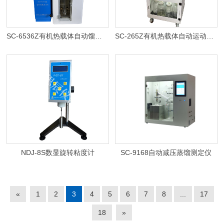
SC-6536Z有机热载体自动馏程测定仪
SC-265Z有机热载体自动运动粘度测定仪
NDJ-8S数显旋转粘度计
SC-9168自动减压蒸馏测定仪
«
1
2
3
4
5
6
7
8
...
17
18
»