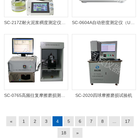
SC-217Z耐火泥浆稠度测定仪（锥入度法）
SC-0604A自动密度测定仪（U型管振荡法）
SC-0765高频往复摩擦磨损测定仪
SC-2020四球摩擦磨损试验机
«
1
2
3
4
5
6
7
8
...
17
18
»