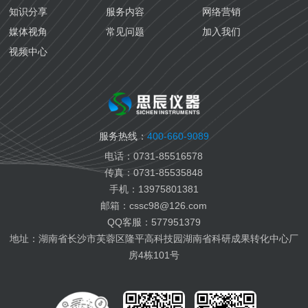
齿轮油检测
海关质检
知识分享
服务内容
网络营销
导热油检测
生态环境
媒体视角
常见问题
加入我们
生物医药检测
视频中心
国六汽油检测
国六柴油检测
变齿轮油检测
变压器油检测
服务热线：
400-660-9089
纤膏缆膏检测
电话：0731-85516578
船用燃料油检测
传真：0731-85535848
航空燃料油检测
手机：13975801381
电池电解液检测
邮箱：cssc98@126.com
有机热载体检测
QQ客服：577951379
地址：湖南省长沙市芙蓉区隆平高科技园湖南省科研成果转化中心厂
房4栋101号